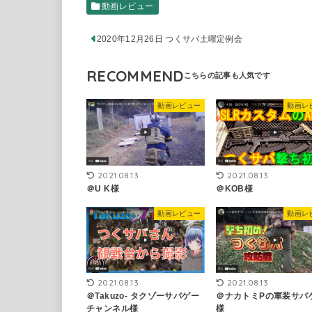
動画レビュー
2020年12月26日 つくサバ土曜定例会
RECOMMEND
動画レビュー
動画レ
2021.08.13
2021.08.13
＠U K様
＠KOB様
動画レビュー
動画レ
2021.08.13
2021.08.13
＠ナカトミPの軍装サバ
＠Takuzo- タクゾーサバゲー
様
チャンネル様