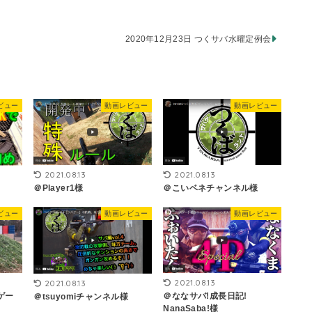
2020年12月23日 つくサバ水曜定例会
ビュー
動画レビュー
動画レビュー
2021.08.13
2021.08.13
＠Player1様
＠こいベネチャンネル様
ビュー
動画レビュー
動画レビュー
2021.08.13
2021.08.13
ゲー
＠ななサバ!成長日記!
＠tsuyomiチャンネル様
NanaSaba!様