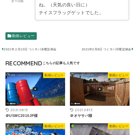
ター小田
ね。（天気の良い日に）
ナイスフラッグゲットでした。
動画レビュー
2021年２月10日 つくサバ水曜定例会
2021年2月8日 ​つくサバ月曜定例会
RECOMMEND
動画レビュー
動画レビュー
2021.08.13
2021.08.13
＠USMC2010JP様
＠オヤサバ様
動画レビュー
動画レビュー