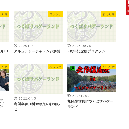
しらせ
おしらせ
おしらせ
2025.11.14
2023.08.26
月13
アキュラシーチャレンジ解説
3周年記念祭プログラム
しらせ
おしらせ
おしらせ
2024.12.02
2022.04.13
んが、
無限復活祭inつくばサバゲー
定例会参加料金改定のお知ら
ジ
ランド
せ