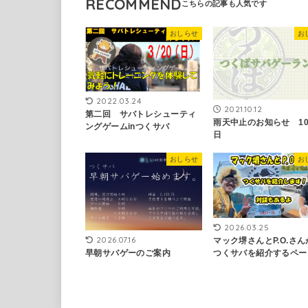
RECOMMEND
おしらせ
お
2022.03.24
2021.10.12
第二回 サバトレシューティ
雨天中止のお知らせ 10
ングゲームinつくサバ
日
おしらせ
お
2026.03.25
2026.07.16
マック堺さんとP.O.さ
早朝サバゲーのご案内
つくサバを紹介するペー