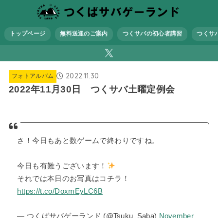
トップページ
無料送迎のご案内
つくサバの初心者講習
つくサ
2022.11.30
フォトアルバム
2022年11月30日 つくサバ土曜定例会
さ！今日もあと数ゲームで終わりですね。
今日も有難うございます！
それでは本日のお写真はコチラ！
https://t.co/DoxmEyLC6B
— つくばサバゲーランド (@Tsuku_Saba)
November