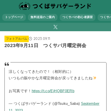
トップページ
無料送迎のご案内
つくサバの初心者講習
つくサ
2023.09.11
フォトアルバム
2023年9月11日 つくサバ月曜定例会
涼しくなってきたので！（相対的に）
いつもの賑やかな月曜定例会が戻ってきましたね
お写真です！
https://t.co/EjHQBF0ERb
— つくばサバゲーランド (@Tsuku_Saba)
September
11, 2023