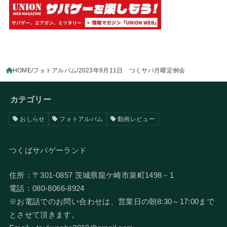
HOME
フォトアルバム
2023年9月11日 つくサバ月曜定例会
カテゴリー
おしらせ
フォトアルバム
動画レビュー
つくばサバゲーランド
住所：〒301-0857 茨城県龍ケ崎市泉町1498－1
電話：080-8066-8924
​※お電話でのお問い合わせは、営業日の朝8:30～17:00まで
とさせて頂きます。