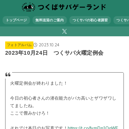
トップページ
無料送迎のご案内
つくサバの初心者講習
つくサ
2023.10.24
フォトアルバム
2023年10月24日 つくサバ火曜定例会
火曜定例会が終わりました！
今日の初心者さんの潜在能力がバカ高いとザワザワし
てましたね。
ここで畳みかけろ！
それでは本日のお写真です！
https://t.co/fvmDp1QgWF