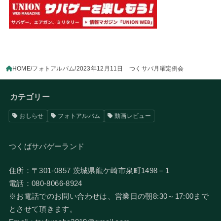
HOME
フォトアルバム
2023年12月11日 つくサバ月曜定例会
カテゴリー
おしらせ
フォトアルバム
動画レビュー
つくばサバゲーランド
住所：〒301-0857 茨城県龍ケ崎市泉町1498－1
電話：080-8066-8924
​※お電話でのお問い合わせは、営業日の朝8:30～17:00まで
とさせて頂きます。