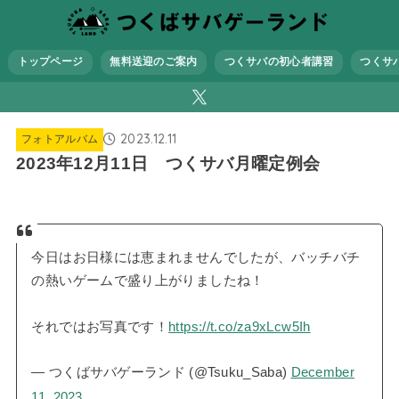
トップページ
無料送迎のご案内
つくサバの初心者講習
つくサ
2023.12.11
フォトアルバム
2023年12月11日 つくサバ月曜定例会
今日はお日様には恵まれませんでしたが、バッチバチ
の熱いゲームで盛り上がりましたね！
それではお写真です！
https://t.co/za9xLcw5Ih
— つくばサバゲーランド (@Tsuku_Saba)
December
11, 2023