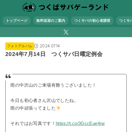
トップページ
無料送迎のご案内
つくサバの初心者講習
つくサ
2024.07.14
フォトアルバム
2024年7月14日 つくサバ日曜定例会
雨の中沢山のご来場有難うございました！
今日も初心者さん沢山でしたね。
雨の中頑張ってました
それではお写真です！
https://t.co/3GccEue4rw