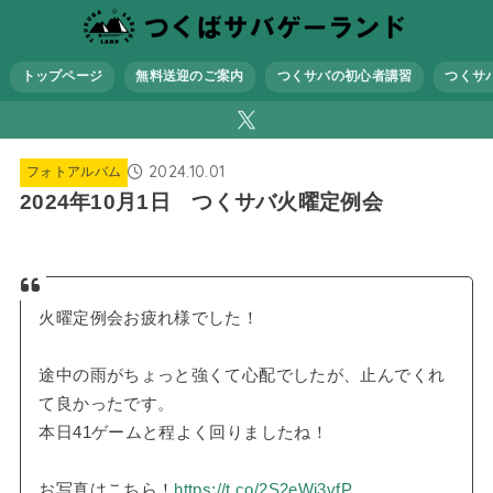
トップページ
無料送迎のご案内
つくサバの初心者講習
つくサ
2024.10.01
フォトアルバム
2024年10月1日 つくサバ火曜定例会
火曜定例会お疲れ様でした！
途中の雨がちょっと強くて心配でしたが、止んでくれ
て良かったです。
本日41ゲームと程よく回りましたね！
お写真はこちら！
https://t.co/2S2eWi3vfP