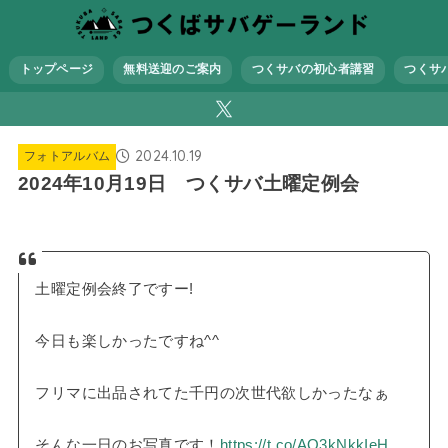
トップページ
無料送迎のご案内
つくサバの初心者講習
つくサ
2024.10.19
フォトアルバム
2024年10月19日 つくサバ土曜定例会
土曜定例会終了ですー!
今日も楽しかったですね^^
フリマに出品されてた千円の次世代欲しかったなぁ
そんな一日のお写真です！
https://t.co/AO3kNkkIeH