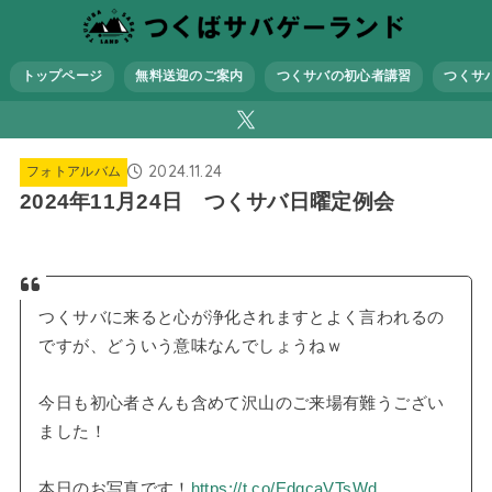
トップページ
無料送迎のご案内
つくサバの初心者講習
つくサ
2024.11.24
フォトアルバム
2024年11月24日 つくサバ日曜定例会
つくサバに来ると心が浄化されますとよく言われるの
ですが、どういう意味なんでしょうねｗ
今日も初心者さんも含めて沢山のご来場有難うござい
ました！
本日のお写真です！
https://t.co/EdqcaVTsWd