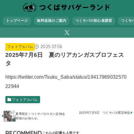
トップページ
無料送迎のご案内
つくサバの初心者講習
つくサ
2025.07.06
フォトアルバム
2025年7月6日 夏のリアカンガスブロフェス
タ
https://twitter.com/Tsuku_Saba/status/19417969032570
22944
フォトアルバム
2025年7月5日 つくサバ土曜定例会
夏季限定！つくサバガスガン定例会
開催のお知らせ。
RECOMMEND