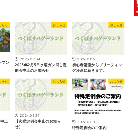
しらせ
おしらせ
おしらせ
2025.02.04
2026.01.16
ープン
2025年2月5日水曜ガン回し定
初心者講座からブリーフィン
例会中止のお知らせ
グ漫画に続きます。
しらせ
おしらせ
おしらせ
2024.05.27
会中止
【火曜定例会中止のお知ら
2026.07.18
せ】
特殊定例会のご案内