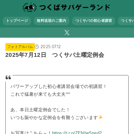
トップページ
無料送迎のご案内
つくサバの初心者講習
つくサ
2025.07.12
フォトアルバム
2025年7月12日 つくサバ土曜定例会
パワーアップした初心者講習会場での初講習！
これで猛暑が来ても大丈夫^^
あ、本日土曜定例会でした！
いつも賑やかな定例会を有難うございます
お写真はこちら～！
https://t.co/ZENbe5ned2