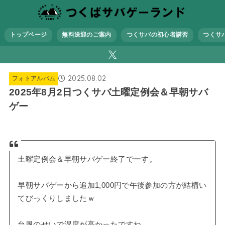
トップページ
無料送迎のご案内
つくサバの初心者講習
つくサ
2025.08.02
フォトアルバム
2025年8月2日つくサバ土曜定例会＆早朝サバ
ゲー
土曜定例会＆早朝サバゲー終了でーす。
早朝サバゲーから追加1,000円で午後参加の方が結構い
てびっくりしましたｗ
台風のせいで湿度が高かったですね。