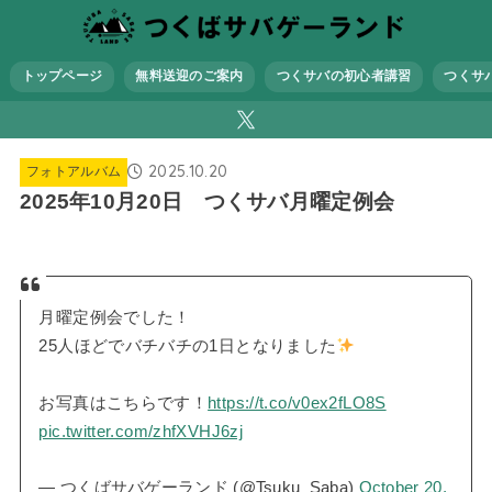
トップページ
無料送迎のご案内
つくサバの初心者講習
つくサ
2025.10.20
フォトアルバム
2025年10月20日 つくサバ月曜定例会
月曜定例会でした！
25人ほどでバチバチの1日となりました
お写真はこちらです！
https://t.co/v0ex2fLO8S
pic.twitter.com/zhfXVHJ6zj
— つくばサバゲーランド (@Tsuku_Saba)
October 20,