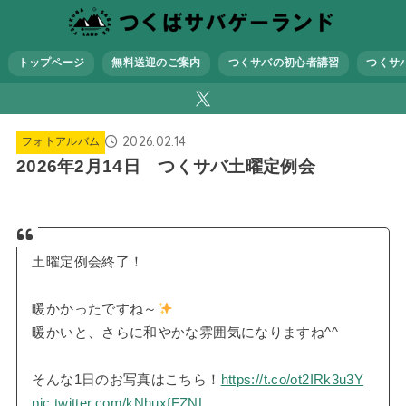
トップページ
無料送迎のご案内
つくサバの初心者講習
つくサ
2026.02.14
フォトアルバム
2026年2月14日 つくサバ土曜定例会
土曜定例会終了！
暖かかったですね～
暖かいと、さらに和やかな雰囲気になりますね^^
そんな1日のお写真はこちら！
https://t.co/ot2IRk3u3Y
pic.twitter.com/kNhuxfFZNL