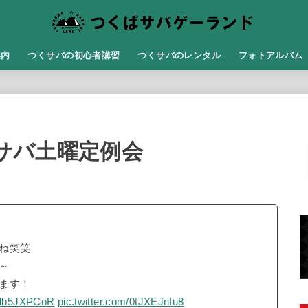
案内
つくサバの初心者講習
つくサバのレンタル
フォトアルバム
くサバ土曜定例会
ね笑笑
～
ます！
/Udb5JXPCoR
pic.twitter.com/0tJXEJnIu8