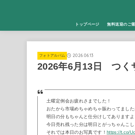
トップページ
無料送迎のご
2026.06.13
フォトアルバム
2026年6月13日 つ
土曜定例会お疲れさまでした！
おたから市場めちゃめちゃ賑わってました
明日の分もちゃんと仕分けしてありますよ
今日売れ残った分は明日とがっちゃんこし
それでは本日のお写真です！
https://t.co