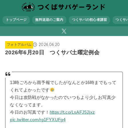
トップページ
無料送迎のご案内
つくサバの初心者講習
つくサ
2026.06.20
フォトアルバム
2026年6月20日 つくサバ土曜定例会
13時ごろから雨予報でしたがなんとか16時までもって
くれてよかったです
今日は攻防戦がなかったのでいつもより少しお写真少
なくなってます、
今日のお写真です！
https://t.co/LsAFJ52jxz
pic.twitter.com/rp1FYXUFg4