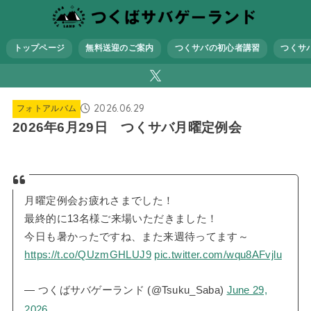
トップページ
無料送迎のご案内
つくサバの初心者講習
つくサ
2026.06.29
フォトアルバム
2026年6月29日 つくサバ月曜定例会
月曜定例会お疲れさまでした！
最終的に13名様ご来場いただきました！
今日も暑かったですね、また来週待ってます～
https://t.co/QUzmGHLUJ9
pic.twitter.com/wqu8AFvjlu
— つくばサバゲーランド (@Tsuku_Saba)
June 29,
2026