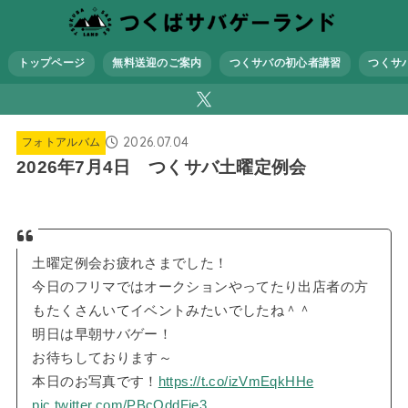
トップページ
無料送迎のご案内
つくサバの初心者講習
つくサ
2026.07.04
フォトアルバム
2026年7月4日 つくサバ土曜定例会
土曜定例会お疲れさまでした！
今日のフリマではオークションやってたり出店者の方
もたくさんいてイベントみたいでしたね＾＾
明日は早朝サバゲー！
お待ちしております～
本日のお写真です！
https://t.co/izVmEqkHHe
pic.twitter.com/PBcQddFje3