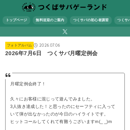
トップページ
無料送迎のご案内
つくサバの初心者講習
つくサ
2026.07.06
フォトアルバム
2026年7月6日 つくサバ月曜定例会
月曜定例会終了！
久々にお客様に混じって遊んでみました。
3人抜き達成した！と思ったのにセーフティに入って
いて弾が出なかったのが今日のハイライトです。
ヒットコールしてくれて有難うございますm(_ _)m